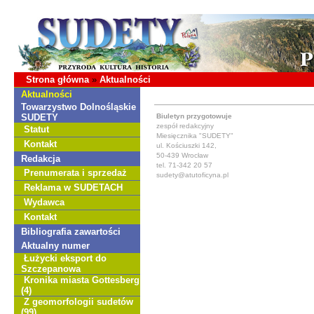
Strona główna
»
Aktualności
Aktualności
Towarzystwo Dolnośląskie
SUDETY
Biuletyn przygotowuje
zespół redakcyjny
Statut
Miesięcznika "SUDETY"
Kontakt
ul. Kościuszki 142,
50-439 Wrocław
Redakcja
tel. 71-342 20 57
Prenumerata i sprzedaż
sudety@atutoficyna.pl
Reklama w SUDETACH
Wydawca
Kontakt
Bibliografia zawartości
Aktualny numer
Łużycki eksport do
Szczepanowa
Kronika miasta Gottesberg
(4)
Z geomorfologii sudetów
(99)